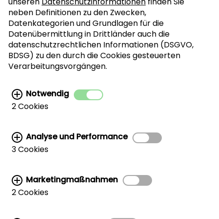
unseren
Datenschutzinformationen
finden Sie
neben Definitionen zu den Zwecken,
Ich bin mit der Verarbeitung meiner
Datenkategorien und Grundlagen für die
Datenübermittlung in Drittländer auch die
personenbezogenen Daten für den Newsletter-
datenschutzrechtlichen Informationen (DSGVO,
Versand einverstanden. Diese Vereinbarung
BDSG) zu den durch die Cookies gesteuerten
kann jederzeit widerrufen werden. Weitere
Verarbeitungsvorgängen.
Informationen finden Sie in der
Datenschutzerklärung.
Notwendig
2 Cookies
Analyse und Performance
3 Cookies
Weiterführende Links:
Marketingmaßnahmen
MARKETING- UND TRADE-SUPPORT
|
2 Cookies
CWC RUND UM DIE WELT
|
WALNUSSHÄNDLER
|
LAGERUNG UND VERARBEITUNG
|
VERBRAUCHERSEITE