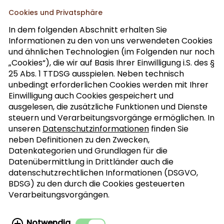
Cookies und Privatsphäre
In dem folgenden Abschnitt erhalten Sie
Informationen zu den von uns verwendeten Cookies
Abonnieren Sie unseren Fach-Newsletter
und ähnlichen Technologien (im Folgenden nur noch
„Cookies“), die wir auf Basis Ihrer Einwilligung i.S. des §
25 Abs. 1 TTDSG ausspielen. Neben technisch
Anrede
>
unbedingt erforderlichen Cookies werden mit Ihrer
Einwilligung auch Cookies gespeichert und
ausgelesen, die zusätzliche Funktionen und Dienste
ABONNIEREN
steuern und Verarbeitungsvorgänge ermöglichen. In
unseren
Datenschutzinformationen
finden Sie
neben Definitionen zu den Zwecken,
Ich bin mit der Verarbeitung meiner
Datenkategorien und Grundlagen für die
Datenübermittlung in Drittländer auch die
personenbezogenen Daten für den Newsletter-
datenschutzrechtlichen Informationen (DSGVO,
Versand einverstanden. Diese Vereinbarung
BDSG) zu den durch die Cookies gesteuerten
kann jederzeit widerrufen werden. Weitere
Verarbeitungsvorgängen.
Informationen finden Sie in der
Datenschutzerklärung.
Notwendig