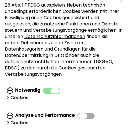
25 Abs. 1 TTDSG ausspielen. Neben technisch
Anrede
>
unbedingt erforderlichen Cookies werden mit Ihrer
Einwilligung auch Cookies gespeichert und
ausgelesen, die zusätzliche Funktionen und Dienste
ABONNIEREN
steuern und Verarbeitungsvorgänge ermöglichen. In
unseren
Datenschutzinformationen
finden Sie
neben Definitionen zu den Zwecken,
Datenkategorien und Grundlagen für die
Ich bin mit der Verarbeitung meiner
Datenübermittlung in Drittländer auch die
personenbezogenen Daten für den Newsletter-
datenschutzrechtlichen Informationen (DSGVO,
Versand einverstanden. Diese Vereinbarung
BDSG) zu den durch die Cookies gesteuerten
kann jederzeit widerrufen werden. Weitere
Verarbeitungsvorgängen.
Informationen finden Sie in der
Datenschutzerklärung.
Notwendig
2 Cookies
Analyse und Performance
3 Cookies