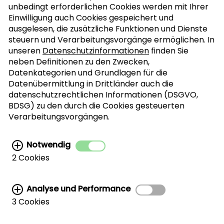
Anrede
>
unbedingt erforderlichen Cookies werden mit Ihrer
Einwilligung auch Cookies gespeichert und
ausgelesen, die zusätzliche Funktionen und Dienste
ABONNIEREN
steuern und Verarbeitungsvorgänge ermöglichen. In
unseren
Datenschutzinformationen
finden Sie
neben Definitionen zu den Zwecken,
Datenkategorien und Grundlagen für die
Ich bin mit der Verarbeitung meiner
Datenübermittlung in Drittländer auch die
personenbezogenen Daten für den Newsletter-
datenschutzrechtlichen Informationen (DSGVO,
Versand einverstanden. Diese Vereinbarung
BDSG) zu den durch die Cookies gesteuerten
kann jederzeit widerrufen werden. Weitere
Verarbeitungsvorgängen.
Informationen finden Sie in der
Datenschutzerklärung.
Notwendig
2 Cookies
Analyse und Performance
3 Cookies
Weiterführende Links: